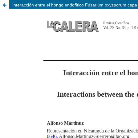
Interacción entre el hongo endofítico Fusarium oxysporum cepa 